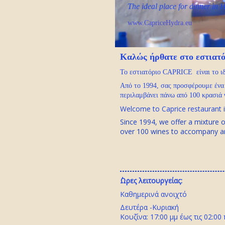
The ideal place for dinner in 
www.CapriceHydra.eu
Καλώς ήρθατε στο εστιατ
Το εστιατόριο
CAPRICE
είναι το ι
Από το 1994, σας προσφέρουμε ένα
περιλαμβάνει πάνω από 100 κρασιά 
Welcome to Caprice restaurant i
Since 1994, we offer a mixture o
over 100 wines to accompany 
΄Ωρες λειτουργείας:
Καθημερινά ανοιχτό
Δευτέρα -Κυριακή
Κουζίνα: 17:00 μμ έως τις 02:00