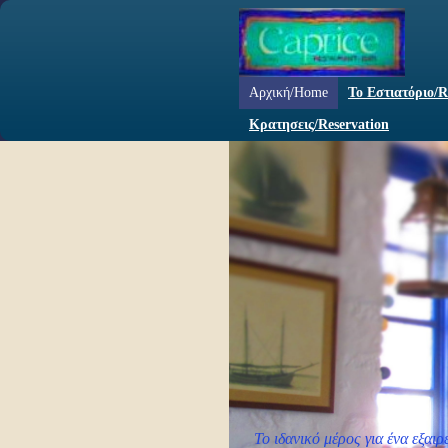
Αρχική/Home
Το Εστιατόριο/R
Κρατησεις/Reservation
Το ιδανικό μέρος για ένα εξαι